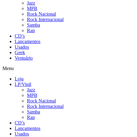
Jazz
MPB
Rock Nacional
Rock Internacional
Samba
Rap
CD’s
Lançamentos
Usados
Geek
Vestuário
Menu
Loja
LP/Vinil
Jazz
MPB
Rock Nacional
Rock Internacional
Samba
Rap
CD’s
Lançamentos
Usados